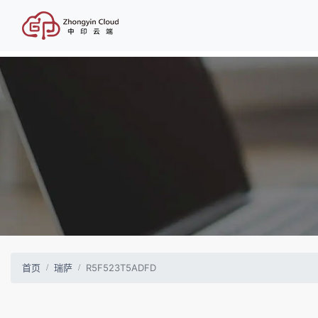
首页
瑞萨
R5F523T5ADFD